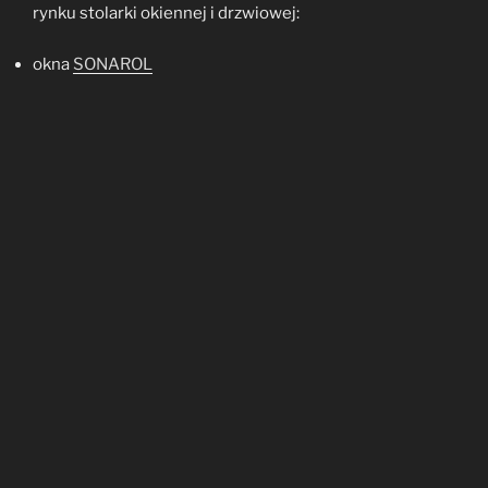
rynku stolarki okiennej i drzwiowej:
okna
SONAROL
okna
FAKRO
okna
VELUX
drzwi
PORTA
drzwi
DRE
drzwi
DELTA
drzwi
MIKEA
drzwi
WIATRAK
bramy
WIŚNIOWSKI
wzbogacona o wyroby produkowane przez własny
zakład stolarski takie jak:
meble kuchenne
szafy wnękowe z drzwiami przesuwanymi
meble biurowe
meble hotelowe