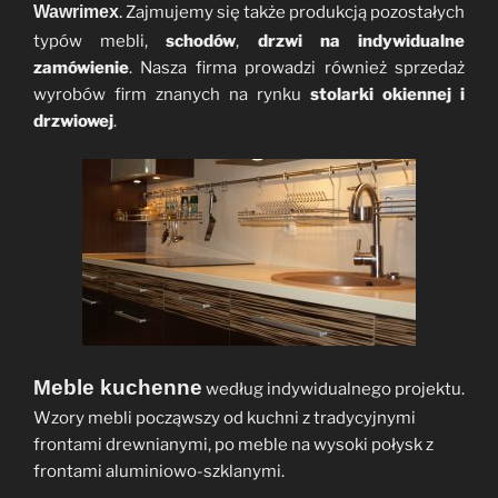
.
Wawrimex
Zajmujemy się także produkcją pozostałych
typów mebli,
schodów
,
drzwi na indywidualne
zamówienie
. Nasza firma prowadzi również sprzedaż
wyrobów firm znanych na rynku
stolarki okiennej i
drzwiowej
.
Meble kuchenne
według indywidualnego projektu.
Wzory mebli począwszy od kuchni z tradycyjnymi
frontami drewnianymi, po meble na wysoki połysk z
frontami aluminiowo-szklanymi.