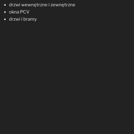
drzwi wewnętrzne i zewnętrzne
okna PCV
drzwi i bramy
produkcji własnej, jak i renomowanych firm znanych na
rynku stolarki okiennej i drzwiowej:
okna
SONAROL
okna
FAKRO
okna
VELUX
drzwi
PORTA
drzwi
DRE
drzwi
DELTA
drzwi
MIKEA
drzwi
WIATRAK
bramy
WIŚNIOWSKI
wzbogacona o wyroby produkowane przez własny
zakład stolarski takie jak: