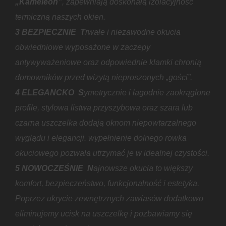
„Kameleon”
, zapewniają doskonałą izolacyjność
termiczną naszych okien.
3 BEZPIECZNIE T
rwałe i niezawodne okucia
obwiedniowe wyposażone w zaczepy
antywyważeniowe oraz odpowiednie klamki chronią
domowników przed wizytą nieproszonych „gości”.
4 ELEGANCKO
S
ymetrycznie i łagodnie zaokrąglone
profile, stylowa listwa przyszybowa oraz szara lub
czarna uszczelka dodają oknom niepowtarzalnego
wyglądu i elegancji. wypełnienie dolnego rowka
okuciowego pozwala utrzymać je w idealnej czystości.
5 NOWOCZEŚNIE N
ajnowsze okucia to większy
komfort, bezpieczeństwo, funkcjonalność i estetyka.
Poprzez ukrycie zewnętrznych zawiasów dodatkowo
eliminujemy ucisk na uszczelkę i pozbawiamy się