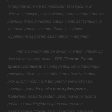
to nagrzewanie się pomieszczeń szczególnie w
okresie zimowym, szyba wewnętrzna z magnetronową
powłoką termoizolacyjną odbija ciepło zatrzymując je
w środku pomieszczenia. Pakiety szybowe
wypełnione są gazem szlachetnym – argonem.
Firma Sonarol oferuje swoim klientom unikatowy
dwu i trzyszybowy pakiet
TPS (Thermo Plastic
Spacer) Kameleon
z ciepłą ramką, który zapobiega
powstawaniu rosy szczególnie na obrzeżach okna
przy dużych różnicach temperatur wewnątrz i na
zewnątrz, ponadto ramka
termo-plastyczna -
Kameleon
posiada system „przejmowania” koloru
profilu co uatrakcyjnia wygląd całego okna.
Zastosowanie trzeciej szyby znacząco poprawia