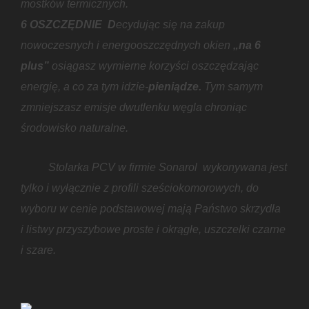
mostków termicznych.
6 OSZCZĘDNIE
D
ecydując się na zakup
nowoczesnych i energooszczędnych okien
„na 6
plus”
osiągasz wymierne korzyści oszczędzając
energię, a co za tym idzie-
pieniądze.
Tym samym
zmniejszasz emisje dwutlenku węgla chroniąc
środowisko naturalne.
Stolarka PCV w firmie Sonarol wykonywana jest
tylko i wyłącznie z profili sześciokomorowych, do
wyboru w cenie podstawowej mają Państwo skrzydła
i listwy przyszybowe proste i okrągłe, uszczelki czarne
i szare.