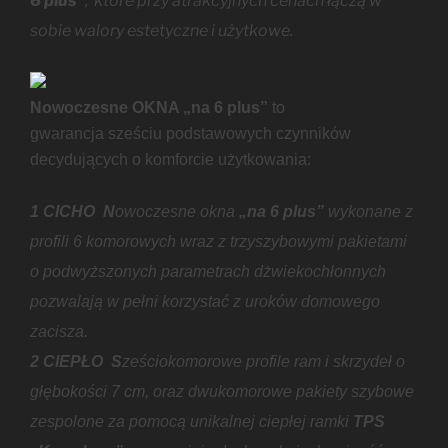
6 plus”
, które przy atrakcyjnych cenach łączą w
sobie walory estetyczne i użytkowe.
Nowoczesne OKNA „na 6 plus”
to
gwarancja sześciu podstawowych czynników
decydujących o komforcie użytkowania:
1 CICHO N
owoczesne okna
„na 6 plus”
wykonane z
profili 6 komorowych wraz z trzyszybowymi pakietami
o podwyższonych parametrach dżwiekochłonnych
pozwalają w pełni korzystać z uroków domowego
zacisza.
2 CIEPŁO S
ześciokomorowe profile ram i skrzydeł o
głębokości 7 cm, oraz dwukomorowe pakiety szybowe
zespolone za pomocą unikalnej ciepłej ramki
TPS