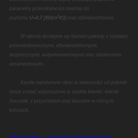
parametry przenikalności cieplnej do
2
poziomu
U=0,7
[W/(m
K)]
oraz dźwiękochłonne.
W ofercie dostępne są również pakiety z szybami:
przeciwsłonecznymi, dźwiękochłonnymi,
bezpiecznymi, antywłamaniowymi oraz zdobieniem
ornamentowym.
Każde zamówione okno w zależności od potrzeb
może zostać wyposażone w zwykłe klamki, klamki
Secustik, z przyciskiem oraz kluczem w różnych
kolorach.
Tekst żródłowy i fotografie są własnością Firmy